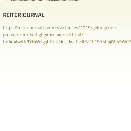
REITERJOURNAL
https://reiterjournal.com/de/aktuelles/2019/gelungene-s-
premiere-im-bietigheimer-viereck.html?
fbclid=IwAR3YBWoIgqhDrUddu_dwLPedIZZ1L191Shbj8GbYxW