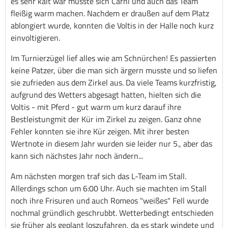
es sehr kalt war musste sich Carni und auch das Team
fleißig warm machen. Nachdem er draußen auf dem Platz
ablongiert wurde, konnten die Voltis in der Halle noch kurz
einvoltigieren.
Im Turnierzügel lief alles wie am Schnürchen! Es passierten
keine Patzer, über die man sich ärgern musste und so liefen
sie zufrieden aus dem Zirkel aus. Da viele Teams kurzfristig,
aufgrund des Wetters abgesagt hatten, hielten sich die
Voltis - mit Pferd - gut warm um kurz darauf ihre
Bestleistungmit der Kür im Zirkel zu zeigen. Ganz ohne
Fehler konnten sie ihre Kür zeigen. Mit ihrer besten
Wertnote in diesem Jahr wurden sie leider nur 5., aber das
kann sich nächstes Jahr noch ändern...
Am nächsten morgen traf sich das L-Team im Stall.
Allerdings schon um 6:00 Uhr. Auch sie machten im Stall
noch ihre Frisuren und auch Romeos "weißes" Fell wurde
nochmal gründlich geschrubbt. Wetterbedingt entschieden
sie früher als geplant loszufahren, da es stark windete und