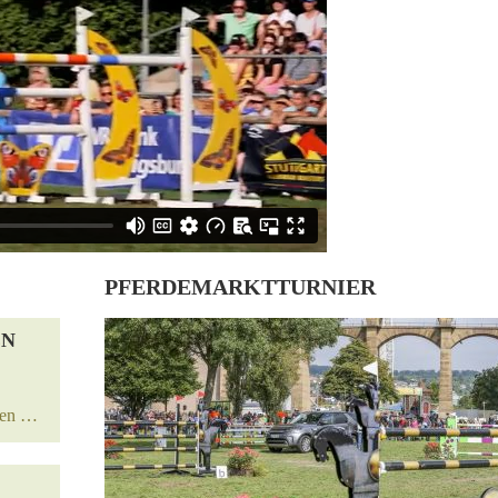
PFERDEMARKTTURNIER
EN
sen …