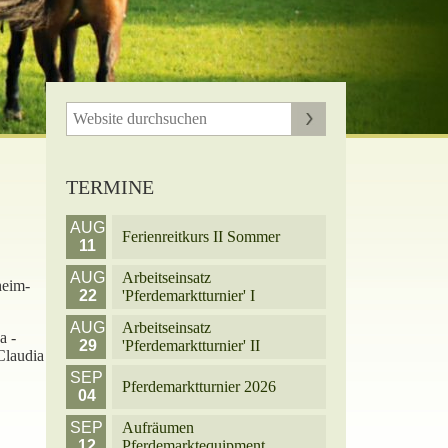
TERMINE
AUG
Ferienreitkurs II Sommer
11
AUG
Arbeitseinsatz
heim-
22
'Pferdemarktturnier' I
AUG
Arbeitseinsatz
a -
29
'Pferdemarktturnier' II
Claudia
SEP
Pferdemarktturnier 2026
04
SEP
Aufräumen
12
Pferdemarktequipment